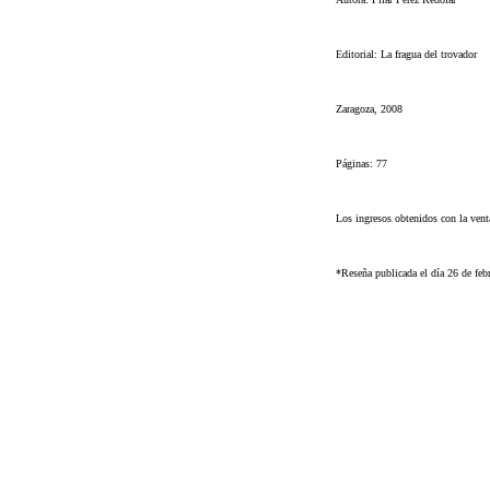
Editorial: La fragua del trovador
Zaragoza, 2008
Páginas: 77
Los ingresos obtenidos con la vent
*Reseña publicada el día 26 de feb