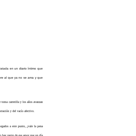
tratada en un diario íntimo que
bre al que ya no se ama y que
 toma carrerilla y los años avanzan
stración y del vacío afectivo.
egados a este punto, ¿vale la pena
no hay rastro de ese amor que un día