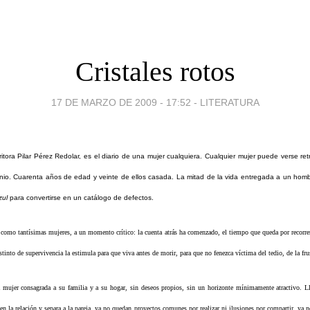
Cristales rotos
17 DE MARZO DE 2009 - 17:52
-
LITERATURA
ritora Pilar Pérez Redolar, es el diario de una mujer cualquiera. Cualquier mujer puede verse re
onio. Cuarenta años de edad y veinte de ellos casada. La mitad de la vida entregada a un hom
zul
para convertirse en un catálogo de defectos.
, como tantísimas mujeres, a un momento crítico: la cuenta atrás ha comenzado, el tiempo que queda por recorrer
nstinto de supervivencia la estimula para que viva antes de morir, para que no fenezca víctima del tedio, de la fru
a mujer consagrada a su familia y a su hogar, sin deseos propios, sin un horizonte mínimamente atractivo. Ll
en la relación y separa a la pareja, ya no quedan proyectos comunes por realizar ni ilusiones por compartir, ya 