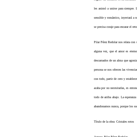
les animó a unirse para siempre. 
sensible y romántico, inyectará a s
se precisa coraje para encarar el reto
Pilar Pérez Redolar nos relata con
alguna vez, que el amor es eterno
descarnados de un alma que agoniza
persona se nos ofrecen las vivencia
con todo, partir de cero y estable
acaba por no necesitarlas, es ento
todo de arriba abajo. La esperanza
abandonarnos nunca, porque los s
Título de la obra: Cristales rotos
Autora: Pilar Pérez Redolar