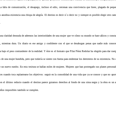
La falta de comunicación, el desapego, incluso el odio, cercenan una convivencia que hiere, plagada de peq
u anodina existencia una chispa de alegría. El destino es decir
sí
o decir
no
y siempre es posible elegir otro ca
.
 una claridad desnuda de aderezos las interioridades de una mujer que ve cómo su mundo se hace añicos y const
, mientras dura. Un diario es ese amigo y confidente con el que se desahogan penas que nadie más conoce.
 bajo el peso contundente de la realidad. Y éste es el formato que Pilar Pérez Redolar ha elegido para dar cuer
s de una mujer hundida, pero que todavía se siente con fuerza para enderezar los derroteros de su existencia. No 
cer un nuevo rumbo. En esta tesitura se hallan miles de mujeres. Mujeres que han postergado sus planes personal
nces cuando toca replantearse los objetivos: seguir en la comodidad de una vida que ya se conoce y que no apor
 es el último reducto cuando el destino parece guiarnos derechos al fondo de una sima negra y la obra es un 
ueños imposibles también se cumplen.