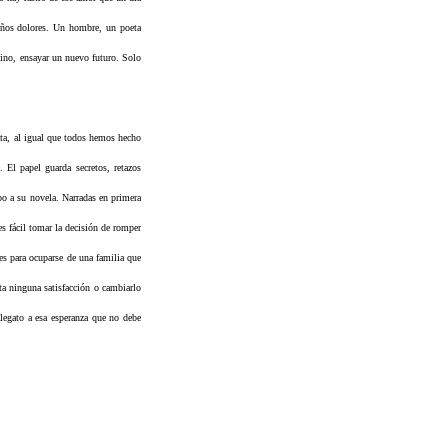
ueños dolores. Un hombre, un poeta
mino, ensayar un nuevo futuro. Solo
ata, al igual que todos hemos hecho
 El papel guarda secretos, retazos
po a su novela. Narradas en primera
es fácil tomar la decisión de romper
es para ocuparse de una familia que
ta ninguna satisfacción o cambiarlo
alegato a esa esperanza que no debe