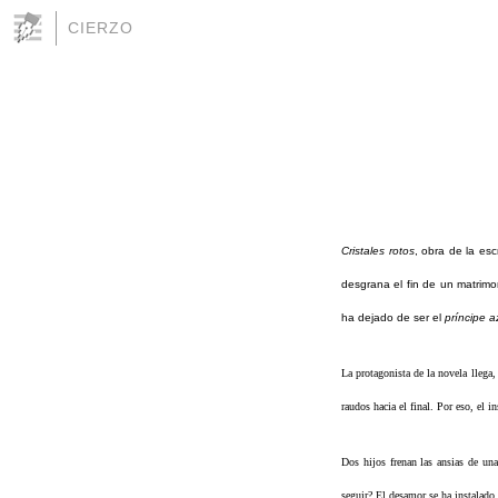
CIERZO
Cristales rotos
, obra de la esc
desgrana el fin de un matrim
ha dejado de ser el
príncipe a
La protagonista de la novela llega
raudos hacia el final. Por eso, el i
Dos hijos frenan las ansias de un
seguir? El desamor se ha instalado 