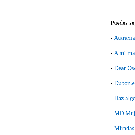
Puedes se
-
Ataraxia
-
A mi ma
-
Dear Os
-
Dubon.e
-
Haz alg
-
MD Muj
-
Miradas