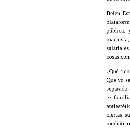
Belén Est
plataform
pública,
machista
salariale
cosas com
¿Qué tien
Que yo se
separado 
ex familia
antiestét
ciertas s
mediático