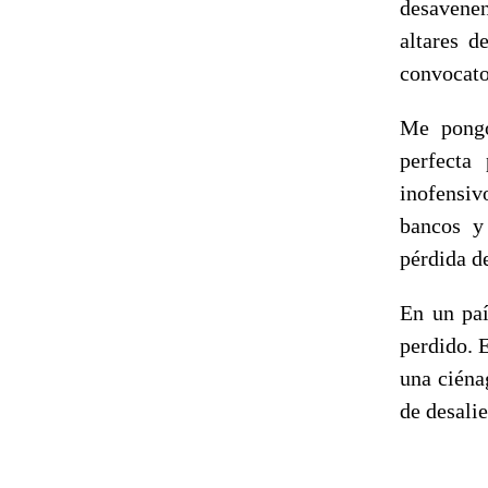
desavenen
altares d
convocato
Me pongo
perfecta
inofensiv
bancos y 
pérdida d
En un paí
perdido. 
una ciéna
de desalie