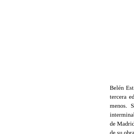
Belén Est
tercera e
menos. S
intermina
de Madrid
de su obr