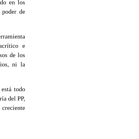
ado en los
n poder de
rramienta
crítico e
sos de los
ios, ni la
 está todo
ía del PP,
 creciente