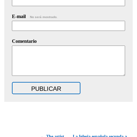
E-mail
No será mostrado.
Comentario
← The artist
La Iglesia española secunda a