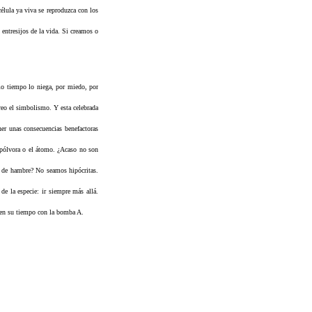
élula ya viva se reproduzca con los
entresijos de la vida. Si creamos o
smo tiempo lo niega, por miedo, por
reo el simbolismo. Y esta celebrada
ner unas consecuencias benefactoras
 pólvora o el átomo. ¿Acaso no son
n de hambre? No seamos hipócritas.
de la especie: ir siempre más allá.
ó en su tiempo con la bomba A.