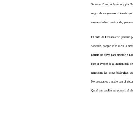
Se anunció con el bombo y platillo
rasgos de un genoma diferente que 
creemos haber creado vida, ¿somos
El mito de Frankenstein perdura po
soberbia, porque se lo dicta la raz
noticia no sirve para discutir a D
para el avance de la humanidad, s
terrorismo las armas biológicas q
No asustemos a nadie con el desarr
Quizá una opción sea ponerlo al al