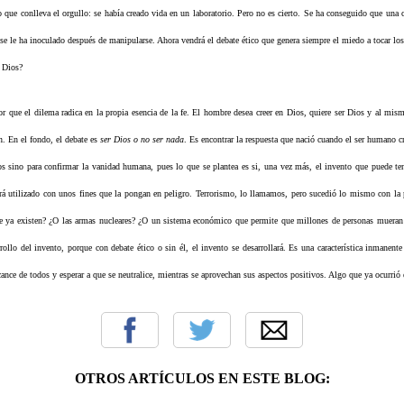
 que conlleva el orgullo: se había creado vida en un laboratorio. Pero no es cierto. Se ha conseguido que una c
se le ha inoculado después de manipularse. Ahora vendrá el debate ético que genera siempre el miedo a tocar los 
 Dios?
r que el dilema radica en la propia esencia de la fe. El hombre desea creer en Dios, quiere ser Dios y al mi
ón. En el fondo, el debate es
ser Dios o no ser nada
. Es encontrar la respuesta que nació cuando el ser humano c
ios sino para confirmar la vanidad humana, pues lo que se plantea es si, una vez más, el invento que puede te
erá utilizado con unos fines que la pongan en peligro. Terrorismo, lo llamamos, pero sucedió lo mismo con la
ue ya existen? ¿O las armas nucleares? ¿O un sistema económico que permite que millones de personas muera
ollo del invento, porque con debate ético o sin él, el invento se desarrollará. Es una característica inmanente 
cance de todos y esperar a que se neutralice, mientras se aprovechan sus aspectos positivos. Algo que ya ocurri
OTROS ARTÍCULOS EN ESTE BLOG: