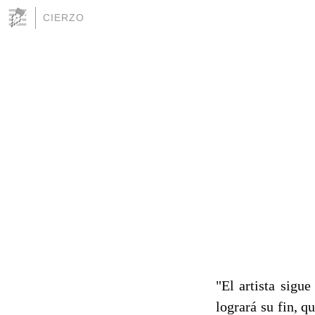
CIERZO
"El artista sigu
logrará su fin, q