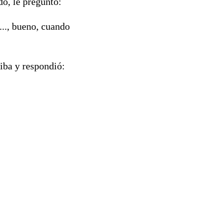
o, le preguntó:
..., bueno, cuando
iba y respondió: