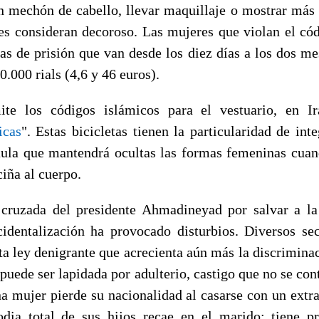
un mechón de cabello, llevar maquillaje o mostrar más p
íes consideran decoroso. Las mujeres que violan el cód
as de prisión que van desde los diez días a los dos me
0.000 rials (4,6 y 46 euros).
ite los códigos islámicos para el vestuario, en Ir
icas
". Estas bicicletas tienen la particularidad de int
aula que mantendrá ocultas las formas femeninas cuan
ciña al cuerpo.
 cruzada del presidente Ahmadineyad por salvar a la
identalización ha provocado disturbios. Diversos sec
ta ley denigrante que acrecienta aún más la discrimina
puede ser lapidada por adulterio, castigo que no se cont
a mujer pierde su nacionalidad al casarse con un extra
odia total de sus hijos recae en el marido; tiene pr