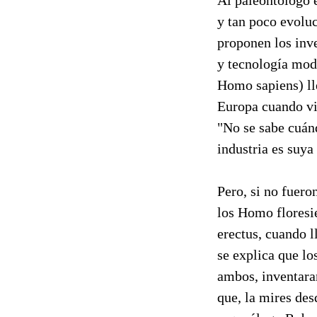
y tan poco evoluc
proponen los inv
y tecnología mode
Homo sapiens) ll
Europa cuando viv
"No se sabe cuánd
industria es suya
Pero, si no fuero
los Homo floresi
erectus, cuando 
se explica que l
ambos, inventaran
que, la mires des