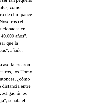
antes, como
bro de chimpancé
Nosotros (el
lucionadas en
 40.000 años".
sar que la
eos", añade.
Acaso la crearon
cestros, los Homo
 Entonces, ¿cómo
 distancia entre
vestigación es
ja", señala el