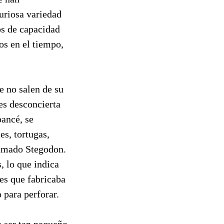
uriosa variedad
os de capacidad
os en el tiempo,
e no salen de su
es desconcierta
pancé, se
es, tortugas,
lamado Stegodon.
, lo que indica
es que fabricaba
o para perforar.
 ser tan pequeño