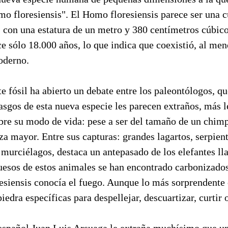
 floresiensis". El Homo floresiensis parece ser una c
 con una estatura de un metro y 380 centímetros cúbic
ce sólo 18.000 años, lo que indica que coexistió, al men
oderno.
te fósil ha abierto un debate entre los paleontólogos, qu
asgos de esta nueva especie les parecen extraños, más l
obre su modo de vida: pese a ser del tamaño de un chim
za mayor. Entre sus capturas: grandes lagartos, serpient
 murciélagos, destaca un antepasado de los elefantes l
uesos de estos animales se han encontrado carbonizados
esiensis conocía el fuego. Aunque lo más sorprendente 
iedra específicas para despellejar, descuartizar, curtir 
español Juan Luis Arsuaga le extraña muchísimo que un