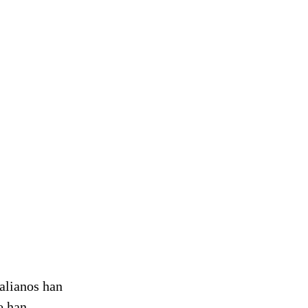
ralianos han
e han