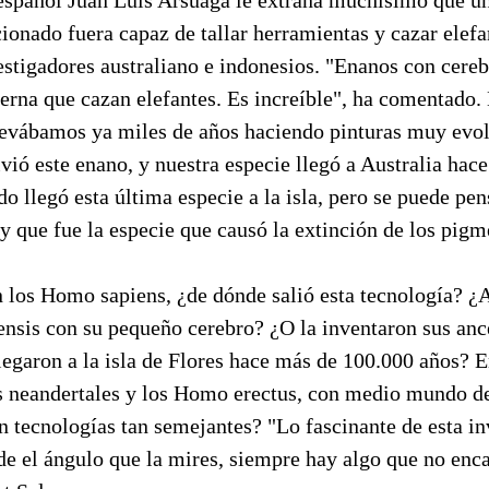
ionado fuera capaz de tallar herramientas y cazar elef
estigadores australiano e indonesios. "Enanos con cere
rna que cazan elefantes. Es increíble", ha comentado. 
evábamos ya miles de años haciendo pinturas muy evo
ió este enano, y nuestra especie llegó a Australia hace
o llegó esta última especie a la isla, pero se puede pen
 y que fue la especie que causó la extinción de los pigm
n los Homo sapiens, ¿de dónde salió esta tecnología? ¿
ensis con su pequeño cerebro? ¿O la inventaron sus an
llegaron a la isla de Flores hace más de 100.000 años?
os neandertales y los Homo erectus, con medio mundo de
 tecnologías tan semejantes? "Lo fascinante de esta in
de el ángulo que la mires, siempre hay algo que no enca