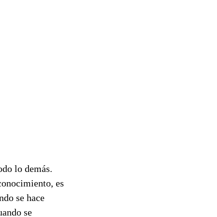
todo lo demás.
 conocimiento, es
ndo se hace
uando se