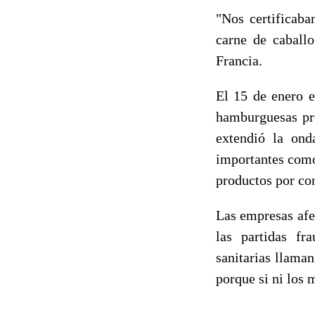
"Nos certificaba
carne de caball
Francia.
El 15 de enero e
hamburguesas pre
extendió la ond
importantes co
productos por con
Las empresas afec
las partidas fr
sanitarias llama
porque si ni los 