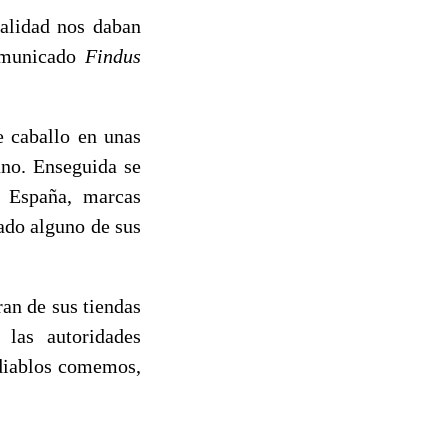
ealidad nos daban
comunicado
Findus
e caballo en unas
uno. Enseguida se
y España, marcas
ado alguno de sus
ran de sus tiendas
 las autoridades
 diablos comemos,