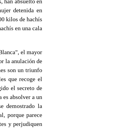
, han absuelto en
mujer detenida en
0 kilos de hachís
achís en una cala
Blanca", el mayor
or la anulación de
es son un triunfo
les que recoge el
ido el secreto de
a es absolver a un
se demostrado la
al, porque parece
tes y perjudiquen