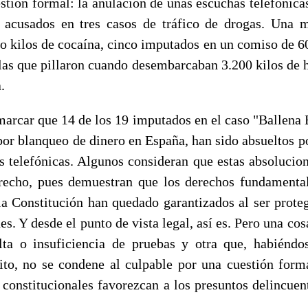
stión formal: la anulación de unas escuchas telefónicas
 acusados en tres casos de tráfico de drogas. Una 
ro kilos de cocaína, cinco imputados en un comiso de 60
 las que pillaron cuando desembarcaban 3.200 kilos de h
.
arcar que 14 de los 19 imputados en el caso "Ballena 
por blanqueo de dinero en España, han sido absueltos p
es telefónicas. Algunos consideran que estas absolucion
recho, pues demuestran que los derechos fundamenta
 la Constitución han quedado garantizados al ser proteg
s. Y desde el punto de vista legal, así es. Pero una cos
lta o insuficiencia de pruebas y otra que, habiéndo
ito, no se condene al culpable por una cuestión form
s constitucionales favorezcan a los presuntos delincuen