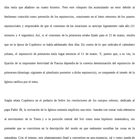
días tenía que añadirse un cuarto bisiesto. Pero este cómputo iba acumulando un error debido al
fenómeno conocido como precesión de los equinoccios, consistente en el lento retroceso de los puntos
equinocciales y responsable de que el comienzo de las estaciones se anticipe ligeramente cada año (11
minutos y 4 segundos). Así, si el comienzo de la primavera estaba fijado para el 21 de marzo, resulta
que en la época de Copérnico se había adelantado diez días. En contra de lo que indicaba el calendario
juliano, el equinoccio de primavera tenía lugar entonces el 11 de marzo. Y, puesto que, a su vez, la
fijación de la importante festividad de Pascua dependía de la correcta determinación del equinoccio de
primavera (domingo siguiente al plenilunio posterior a dicho equinoccio), se comprende el interés de la
Iglesia católica por el tema.
Según relata Copérnico en el prefacio de
Sobre las revoluciones de los cuerpos celestes
, dedicado al
papa Pablo III, la invitación de la Iglesia contenía implícita una tesis: bastaba con tomar toda referencia
al movimiento de la Tierra y a la posición central del Sol como mera hipótesis matemática, sin
pretender que se convirtiera en la descripción del modo en que realmente sucedían las cosas en la
naturaleza. Con el tiempo, este planteamiento llegó a convertirse en una exigencia, tal y como queda de