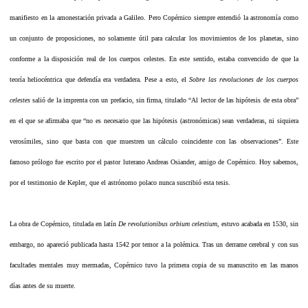
manifiesto en la amonestación privada a Galileo. Pero Copérnico siempre entendió la astronomía como
un conjunto de proposiciones, no solamente útil para calcular los movimientos de los planetas, sino
conforme a la disposición real de los cuerpos celestes. En este sentido, estaba convencido de que la
teoría heliocéntrica que defendía era verdadera. Pese a esto, el
Sobre las revoluciones de los cuerpos
celestes
salió de la imprenta con un prefacio, sin firma, titulado “Al lector de las hipótesis de esta obra”
en el que se afirmaba que “no es necesario que las hipótesis (astronómicas) sean verdaderas, ni siquiera
verosímiles, sino que basta con que muestren un cálculo coincidente con las observaciones”. Este
famoso prólogo fue escrito por el pastor luterano Andreas Osiander, amigo de Copérnico. Hoy sabemos,
por el testimonio de Kepler, que el astrónomo polaco nunca suscribió esta tesis.
La obra de Copérnico, titulada en latín
De revolutionibus orbium
celestium
, estuvo acabada en 1530, sin
embargo, no apareció publicada hasta 1542 por temor a la polémica. Tras un derrame cerebral y con sus
facultades mentales muy mermadas, Copérnico tuvo la primera copia de su manuscrito en las manos
días antes de su muerte.