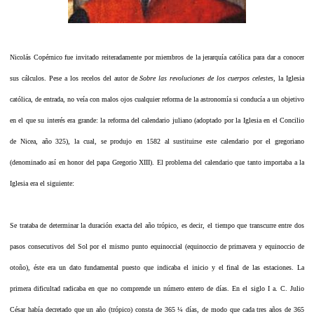
Nicolás Copérnico fue invitado reiteradamente por miembros de la jerarquía católica para dar a conocer
sus cálculos. Pese a los recelos del autor de
Sobre las revoluciones de los cuerpos celestes
, la Iglesia
católica, de entrada, no veía con malos ojos cualquier reforma de la astronomía si conducía a un objetivo
en el que su interés era grande: la reforma del calendario juliano (adoptado por la Iglesia en el Concilio
de Nicea, año 325), la cual, se produjo en 1582 al sustituirse este calendario por el gregoriano
(denominado así en honor del papa Gregorio XIII). El problema del calendario que tanto importaba a la
Iglesia era el siguiente:
Se trataba de determinar la duración exacta del año trópico, es decir, el tiempo que transcurre entre dos
pasos consecutivos del Sol por el mismo punto equinoccial (equinoccio de primavera y equinoccio de
otoño), éste era un dato fundamental puesto que indicaba el inicio y el final de las estaciones. La
primera dificultad radicaba en que no comprende un número entero de días. En el siglo I a. C. Julio
César había decretado que un año (trópico) consta de 365 ¼ días, de modo que cada tres años de 365